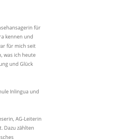
nsehansagerin für 
era kennen und 
r für mich seit 
, was ich heute 
ung und Glück 
ule Inlingua und 
serin, AG-Leiterin 
t. Dazu zählten 
isches 