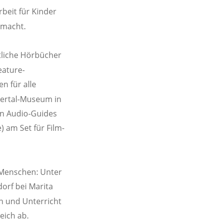
eit für Kinder 
macht. 
tliche Hörbücher 
eature-
n für alle 
dertal-Museum in 
n Audio-Guides 
) am Set für Film- 
 Menschen: Unter 
orf bei Marita 
 und Unterricht 
ich ab. 