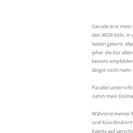
Gerade erst mein b
den WDR Köln. In 
lieben gelernt. Me
jeher die Kür alle
keinem empfehlen 
längst nicht mehr 
Parallel unterric
nahm mein Dolmets
Während meiner Fam
und Koordinatorin 
Events auf verschi