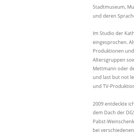
Stadtmuseum, Muse
und deren Sprache
Im Studio der Kat
eingesprochen. Als
Produktionen und H
Altersgruppen sow
Mettmann oder dem
und last but not l
und TV-Produktio
2009 entdeckte ic
dem Dach der DGSS 
Pabst-Weinschenk 
bei verschiedenen