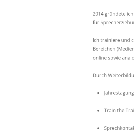
2014 gründete ich
für Sprecherziehu
Ich trainiere und 
Bereichen (Medien
online sowie analo
Durch Weiterbildu
Jahrestagung
•
Train the Trai
•
Sprechkontakt
•