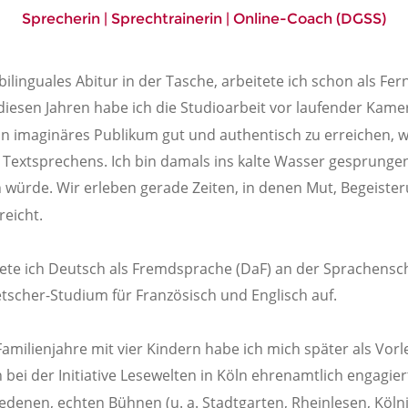
Sprecherin | Sprechtrainerin | Online-Coach (DGSS)
ilinguales Abitur in der Tasche, arbeitete ich schon als Fer
diesen Jahren habe ich die Studioarbeit vor laufender Kam
in imaginäres Publikum gut und authentisch zu erreichen, wa
n Textsprechens. Ich bin damals ins kalte Wasser gesprungen
würde. Wir erleben gerade Zeiten, in denen Mut, Begeister
reicht.
htete ich Deutsch als Fremdsprache (DaF) an der Sprachensch
cher-Studium für Französisch und Englisch auf. 
ilienjahre mit vier Kindern habe ich mich später als Vorle
bei der Initiative Lesewelten in Köln ehrenamtlich engagier
edenen, echten Bühnen (u. a. Stadtgarten, Rheinlesen, Köln