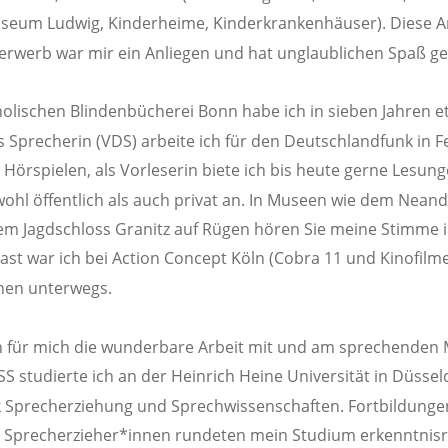
um Ludwig, Kinderheime, Kinderkrankenhäuser). Diese Arb
rwerb war mir ein Anliegen und hat unglaublichen Spaß ge
holischen Blindenbücherei Bonn habe ich in sieben Jahren e
 Sprecherin (VDS) arbeite ich für den Deutschlandfunk in F
örspielen, als Vorleserin biete ich bis heute gerne Lesunge
ohl öffentlich als auch privat an. In Museen wie dem Nean
 Jagdschloss Granitz auf Rügen hören Sie meine Stimme i
east war ich bei Action Concept Köln (Cobra 11 und Kinofilme
nen unterwegs. 
h für mich die wunderbare Arbeit mit und am sprechenden
studierte ich an der Heinrich Heine Universität in Düsseld
Sprecherziehung und Sprechwissenschaften. Fortbildungen
 Sprecherzieher*innen rundeten mein Studium erkenntnisre