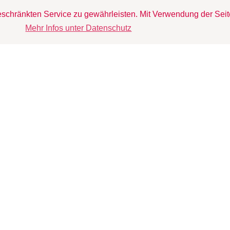
schränkten Service zu gewährleisten. Mit Verwendung der Sei
Mehr Infos unter Datenschutz
prechen au
eidenscha